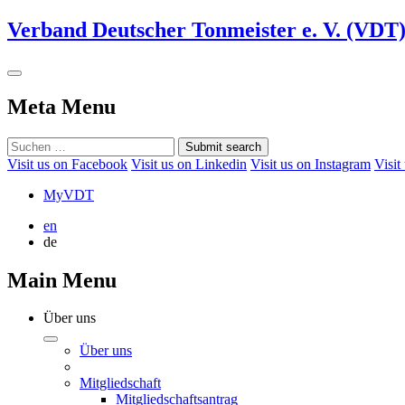
Verband Deutscher Tonmeister e. V. (VDT
Meta Menu
Submit search
Visit us on Facebook
Visit us on Linkedin
Visit us on Instagram
Visit
MyVDT
en
de
Main Menu
Über uns
Über uns
Mitgliedschaft
Mitgliedschaftsantrag