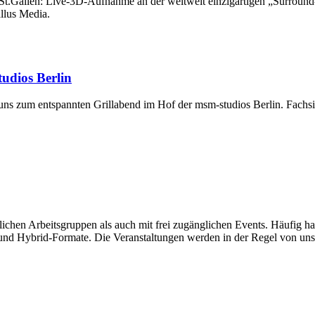
 St.Gallen: Live-3D-Aufnahme an der weltweit einzigartigen „Surroun
llus Media.
udios Berlin
ns zum entspannten Grillabend im Hof der msm-studios Berlin. Fachsim
chen Arbeitsgruppen als auch mit frei zugänglichen Events. Häufig han
und Hybrid-Formate. Die Veranstaltungen werden in der Regel von unse