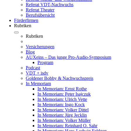
Referat VDT-Nachwuchs
Referat Theater
Berufsübersicht
Förderfirmen
Rubriken
Rubriken
Versicherungen
Blog
AUXeins – Das junge Pro-Audio-Symposium
Program
Podcast
VDT + isdv
Goldener Bobby & Nachwuchspreis
In Memoriam
In Memoriam: Ernst Rothe
In Memoriam: Peter Isajczuk
In Memoriam: Ulrich Vette
In Memoriam: Ingo Kock
In Memoriam: Volker Dittel
In Memoriam: Jürg Jecklin
In Memoriam: Volker Müller
In Memoriam: Reinhard O. Sahr
In Memoriam: Hans-Ludwig Feldgen