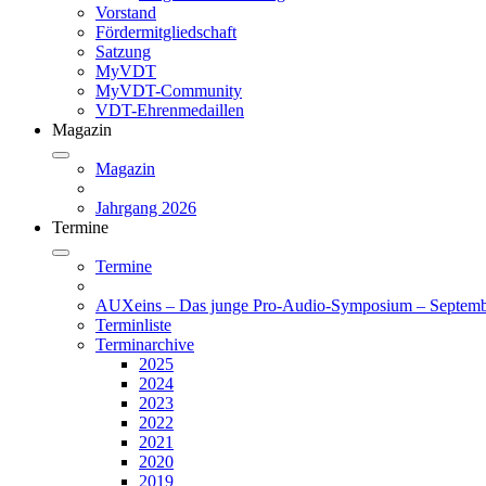
Vorstand
Fördermitgliedschaft
Satzung
MyVDT
MyVDT-Community
VDT-Ehrenmedaillen
Magazin
Magazin
Jahrgang 2026
Termine
Termine
AUXeins – Das junge Pro-Audio-Symposium – Septemb
Terminliste
Terminarchive
2025
2024
2023
2022
2021
2020
2019