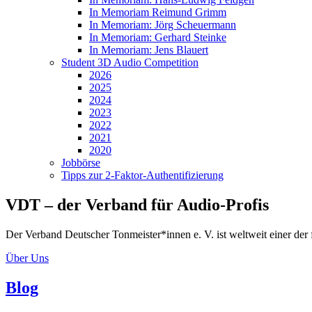
In Memoriam Reimund Grimm
In Memoriam: Jörg Scheuermann
In Memoriam: Gerhard Steinke
In Memoriam: Jens Blauert
Student 3D Audio Competition
2026
2025
2024
2023
2022
2021
2020
Jobbörse
Tipps zur 2-Faktor-Authentifizierung
VDT ­– der Verband für Audio-Profis
Der Verband Deutscher Tonmeister*innen e. V. ist weltweit einer d
Über Uns
Blog