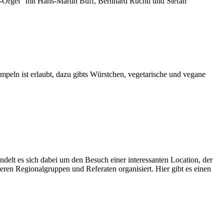
d-Orgel“ mit Hans-Martin Buff, Bernhard Ruchti und Stefan
peln ist erlaubt, dazu gibts Würstchen, vegetarische und vegane
delt es sich dabei um den Besuch einer interessanten Location, der
ren Regionalgruppen und Referaten organisiert. Hier gibt es einen