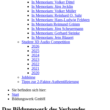
In Memoriam: Volker Dittel
In Memoriam: Jürg Jecklin
In Memoriam: Volker Müller
In Memoriam: Reinhard O. Sahr
In Memoriam: Hans-Ludwig Feldgen
In Memoriam Reimund Grimm
In Memoriam: Jörg Scheuermann
In Memoriam: Gerhard Steinke
In Memoriam: Jens Blauert
Student 3D Audio Competition
2026
2025
2024
2023
2022
2021
2020
Jobbörse
Tipps zur 2-Faktor-Authentifizierung
Sie befinden sich hier:
Start
Bildungswerk GmbH
Das Bildungswerk des Verbandes