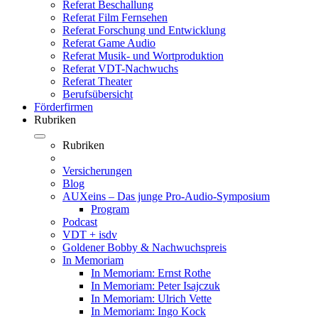
Referat Beschallung
Referat Film Fernsehen
Referat Forschung und Entwicklung
Referat Game Audio
Referat Musik- und Wortproduktion
Referat VDT-Nachwuchs
Referat Theater
Berufsübersicht
Förderfirmen
Rubriken
Rubriken
Versicherungen
Blog
AUXeins – Das junge Pro-Audio-Symposium
Program
Podcast
VDT + isdv
Goldener Bobby & Nachwuchspreis
In Memoriam
In Memoriam: Ernst Rothe
In Memoriam: Peter Isajczuk
In Memoriam: Ulrich Vette
In Memoriam: Ingo Kock