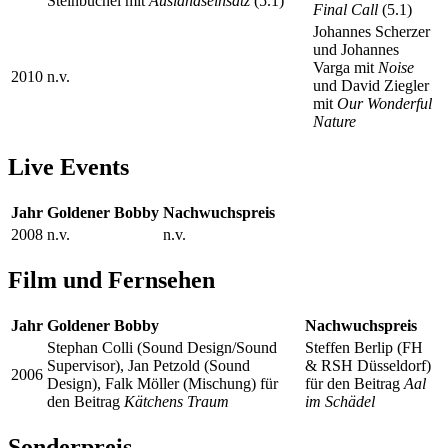
Steinbüchel mit
Auslandseinsatz
(5.1)
Final Call
(5.1)
Johannes Scherzer
und Johannes
Varga mit
Noise
2010
n.v.
und David Ziegler
mit
Our Wonderful
Nature
Live Events
Jahr
Goldener Bobby
Nachwuchspreis
2008
n.v.
n.v.
Film und Fernsehen
Jahr
Goldener Bobby
Nachwuchspreis
Stephan Colli (Sound Design/Sound
Steffen Berlip (FH
Supervisor), Jan Petzold (Sound
& RSH Düsseldorf)
2006
Design), Falk Möller (Mischung) für
für den Beitrag
Aal
den Beitrag
Kätchens Traum
im Schädel
Sonderpreis