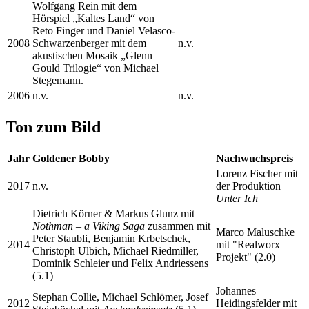
Wolfgang Rein mit dem
Hörspiel „Kaltes Land“ von
Reto Finger und Daniel Velasco-
2008
Schwarzenberger mit dem
n.v.
akustischen Mosaik „Glenn
Gould Trilogie“ von Michael
Stegemann.
2006
n.v.
n.v.
Ton zum Bild
Jahr
Goldener Bobby
Nachwuchspreis
Lorenz Fischer mit
2017
n.v.
der Produktion
Unter Ich
Dietrich Körner & Markus Glunz mit
Nothman – a Viking Saga
zusammen mit
Marco Maluschke
Peter Staubli, Benjamin Krbetschek,
2014
mit "Realworx
Christoph Ulbich, Michael Riedmiller,
Projekt" (2.0)
Dominik Schleier und Felix Andriessens
(5.1)
Johannes
Stephan Collie, Michael Schlömer, Josef
2012
Heidingsfelder mit