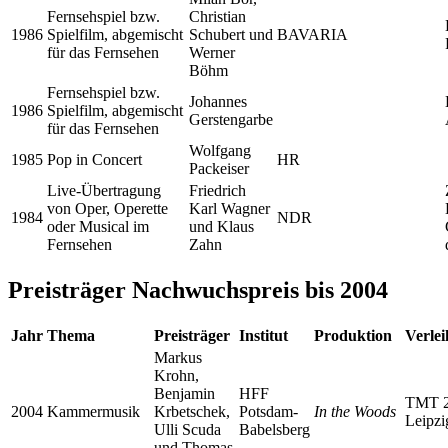
Fernsehspiel bzw.
Christian
1986
Spielfilm, abgemischt
Schubert und
BAVARIA
für das Fernsehen
Werner
Böhm
Fernsehspiel bzw.
Johannes
1986
Spielfilm, abgemischt
Gerstengarbe
für das Fernsehen
Wolfgang
1985
Pop in Concert
HR
Packeiser
Live-Übertragung
Friedrich
von Oper, Operette
Karl Wagner
1984
NDR
oder Musical im
und Klaus
Fernsehen
Zahn
Preisträger Nachwuchspreis bis 2004
Jahr
Thema
Preisträger
Institut
Produktion
Verle
Markus
Krohn,
Benjamin
HFF
TMT 
2004
Kammermusik
Krbetschek,
Potsdam-
In the Woods
Leipzi
Ulli Scuda
Babelsberg
und Thomas