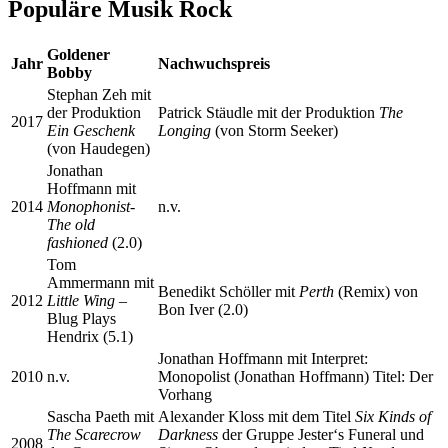
Populäre Musik Rock
Goldener
Jahr
Nachwuchspreis
Bobby
Stephan Zeh mit
der Produktion
Patrick Stäudle mit der Produktion
The
2017
Ein Geschenk
Longing
(von Storm Seeker)
(von Haudegen)
Jonathan
Hoffmann mit
2014
Monophonist-
n.v.
The old
fashioned
(2.0)
Tom
Ammermann mit
Benedikt Schöller mit
Perth
(Remix) von
2012
Little Wing
–
Bon Iver (2.0)
Blug Plays
Hendrix (5.1)
Jonathan Hoffmann mit Interpret:
2010
n.v.
Monopolist (Jonathan Hoffmann) Titel: Der
Vorhang
Sascha Paeth mit
Alexander Kloss mit dem Titel
Six Kinds of
The Scarecrow
Darkness
der Gruppe Jester‘s Funeral und
2008