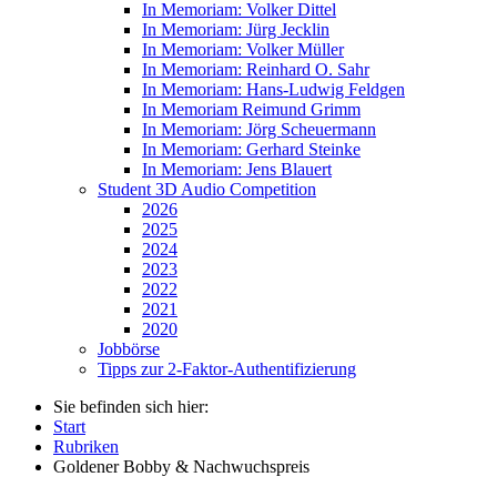
In Memoriam: Volker Dittel
In Memoriam: Jürg Jecklin
In Memoriam: Volker Müller
In Memoriam: Reinhard O. Sahr
In Memoriam: Hans-Ludwig Feldgen
In Memoriam Reimund Grimm
In Memoriam: Jörg Scheuermann
In Memoriam: Gerhard Steinke
In Memoriam: Jens Blauert
Student 3D Audio Competition
2026
2025
2024
2023
2022
2021
2020
Jobbörse
Tipps zur 2-Faktor-Authentifizierung
Sie befinden sich hier:
Start
Rubriken
Goldener Bobby & Nachwuchspreis