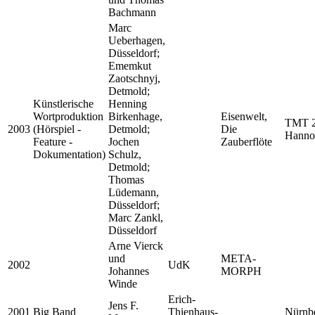
Bachmann
Marc
Ueberhagen,
Düsseldorf;
Ememkut
Zaotschnyj,
Detmold;
Künstlerische
Henning
Wortproduktion
Birkenhage,
Eisenwelt,
TMT 
2003
(Hörspiel -
Detmold;
Die
Hanno
Feature -
Jochen
Zauberflöte
Dokumentation)
Schulz,
Detmold;
Thomas
Lüdemann,
Düsseldorf;
Marc Zankl,
Düsseldorf
Arne Vierck
und
META-
2002
UdK
Johannes
MORPH
Winde
Erich-
Jens F.
2001
Big Band
Thienhaus-
Nürnb