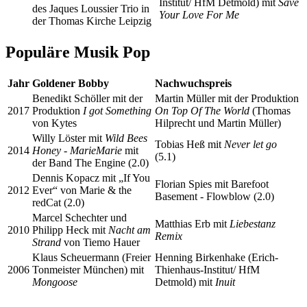
Institut/ HfM Detmold) mit
Save
des Jaques Loussier Trio in
Your Love For Me
der Thomas Kirche Leipzig
Populäre Musik Pop
Jahr
Goldener Bobby
Nachwuchspreis
Benedikt Schöller mit der
Martin Müller mit der Produktion
2017
Produktion
I got Something
On Top Of The World
(Thomas
von Kytes
Hilprecht und Martin Müller)
Willy Löster mit
Wild Bees
Tobias Heß mit
Never let go
2014
Honey - MarieMarie
mit
(5.1)
der Band The Engine (2.0)
Dennis Kopacz mit „If You
Florian Spies mit Barefoot
2012
Ever“ von Marie & the
Basement - Flowblow (2.0)
redCat (2.0)
Marcel Schechter und
Matthias Erb mit
Liebestanz
2010
Philipp Heck mit
Nacht am
Remix
Strand
von Tiemo Hauer
Klaus Scheuermann (Freier
Henning Birkenhake (Erich-
2006
Tonmeister München) mit
Thienhaus-Institut/ HfM
Mongoose
Detmold) mit
Inuit