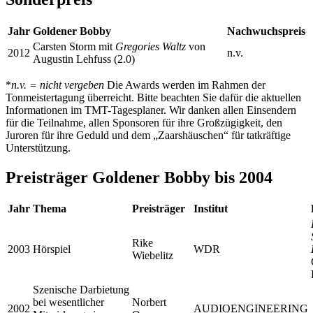
Jahr
Goldener Bobby
Nachwuchspreis
Carsten Storm mit
Gregories Waltz
von
2012
n.v.
Augustin Lehfuss (2.0)
*
n.v. = nicht vergeben
Die Awards werden im Rahmen der
Tonmeistertagung überreicht. Bitte beachten Sie dafür die aktuellen
Informationen im TMT-Tagesplaner. Wir danken allen Einsendern
für die Teilnahme, allen Sponsoren für ihre Großzügigkeit, den
Juroren für ihre Geduld und dem „Zaarshäuschen“ für tatkräftige
Unterstützung.
Preisträger Goldener Bobby bis 2004
Jahr
Thema
Preisträger
Institut
Rike
2003
Hörspiel
WDR
Wiebelitz
Szenische Darbietung
bei wesentlicher
Norbert
2002
AUDIOENGINEERING