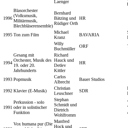
Laenger
Blasorchester
Bernhard
(Volksmusik,
1996
Bätzing und
HR
Militärmusik,
Rüdiger Orth
Blechbläserensemble)
Michael
1995
Ton zum Film
BAVARIA
Kranz
Willy
ORF
Buchmüller
Gesang mit
Richard
Orchester, Musik des
Hauck und
1994
HR
19. oder 20.
Detlev
Jahrhunderts
Kittler
Carlos
1993
Popmusik
Bauer Studios
Albrecht
Christian
1992
Klavier (E-Musik)
SDR
Leuschner
Stephan
Perkussion - solo
Schmidt und
1991
oder in solistischer
Dietrich
Funktion
Wohlfromm
Manfred
Vox humana pur (Die
Hock und