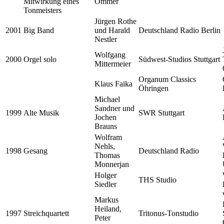
Mitwirkung eines
Ommer
Tonmeisters
Jürgen Rothe
2001
Big Band
und Harald
Deutschland Radio Berlin
Nestler
Wolfgang
2000
Orgel solo
Südwest-Studios Stuttgart
Mittermeier
Organum Classics
Klaus Faika
Öhringen
Michael
Sandner und
1999
Alte Musik
SWR Stuttgart
Jochen
Brauns
Wolfram
Nehls,
1998
Gesang
Deutschland Radio
Thomas
Monnerjan
Holger
THS Studio
Siedler
Markus
Heiland,
1997
Streichquartett
Tritonus-Tonstudio
Peter