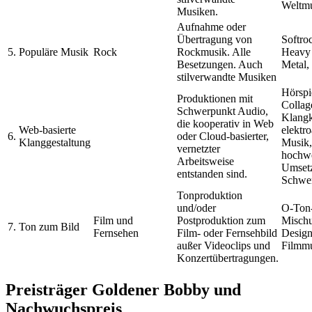
Weltm
Musiken.
Aufnahme oder
Übertragung von
Softro
5.
Populäre Musik
Rock
Rockmusik. Alle
Heavy 
Besetzungen. Auch
Metal,
stilverwandte Musiken
Hörspi
Produktionen mit
Collag
Schwerpunkt Audio,
Klangk
die kooperativ in Web
Web-basierte
elektr
6.
oder Cloud-basierter,
Klanggestaltung
Musik,
vernetzter
hochwe
Arbeitsweise
Umset
entstanden sind.
Schwer
Tonproduktion
und/oder
O-Ton
Film und
Postproduktion zum
Misch
7.
Ton zum Bild
Fernsehen
Film- oder Fernsehbild
Design
außer Videoclips und
Filmmu
Konzertübertragungen.
Preisträger Goldener Bobby und
Nachwuchspreis