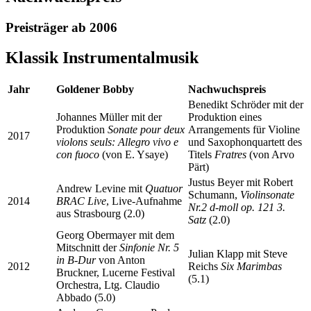
Preisträger ab 2006
Klassik Instrumentalmusik
Jahr
Goldener Bobby
Nachwuchspreis
Benedikt Schröder mit der
Johannes Müller mit der
Produktion eines
Produktion
Sonate pour deux
Arrangements für Violine
2017
violons seuls: Allegro vivo e
und Saxophonquartett des
con fuoco
(von E. Ysaye)
Titels
Fratres
(von Arvo
Pärt)
Justus Beyer mit Robert
Andrew Levine mit
Quatuor
Schumann,
Violinsonate
2014
BRAC Live
, Live-Aufnahme
Nr.2 d-moll op. 121 3.
aus Strasbourg (2.0)
Satz
(2.0)
Georg Obermayer mit dem
Mitschnitt der
Sinfonie Nr. 5
Julian Klapp mit Steve
in B-Dur
von Anton
2012
Reichs
Six Marimbas
Bruckner, Lucerne Festival
(5.1)
Orchestra, Ltg. Claudio
Abbado (5.0)