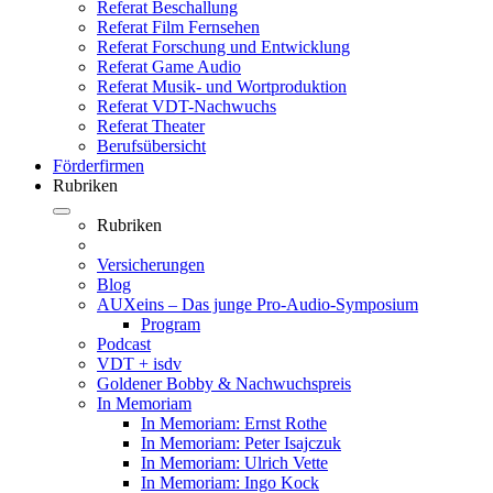
Referat Beschallung
Referat Film Fernsehen
Referat Forschung und Entwicklung
Referat Game Audio
Referat Musik- und Wortproduktion
Referat VDT-Nachwuchs
Referat Theater
Berufsübersicht
Förderfirmen
Rubriken
Rubriken
Versicherungen
Blog
AUXeins – Das junge Pro-Audio-Symposium
Program
Podcast
VDT + isdv
Goldener Bobby & Nachwuchspreis
In Memoriam
In Memoriam: Ernst Rothe
In Memoriam: Peter Isajczuk
In Memoriam: Ulrich Vette
In Memoriam: Ingo Kock