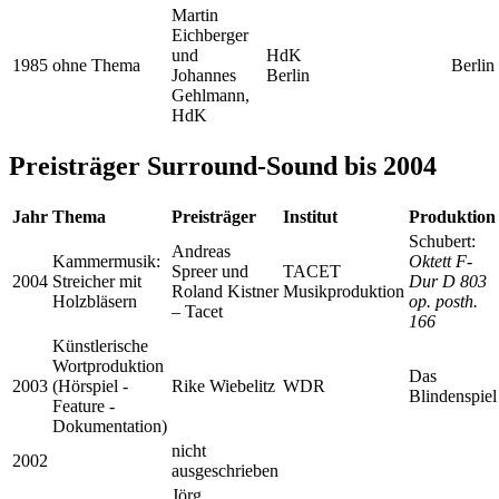
Martin
Eichberger
und
HdK
1985
ohne Thema
Berlin
Johannes
Berlin
Gehlmann,
HdK
Preisträger Surround-Sound bis 2004
Jahr
Thema
Preisträger
Institut
Produktion
Schubert:
Andreas
Kammermusik:
Oktett F-
Spreer und
TACET
2004
Streicher mit
Dur D 803
Roland Kistner
Musikproduktion
Holzbläsern
op. posth.
– Tacet
166
Künstlerische
Wortproduktion
Das
2003
(Hörspiel -
Rike Wiebelitz
WDR
Blindenspiel
Feature -
Dokumentation)
nicht
2002
ausgeschrieben
Jörg