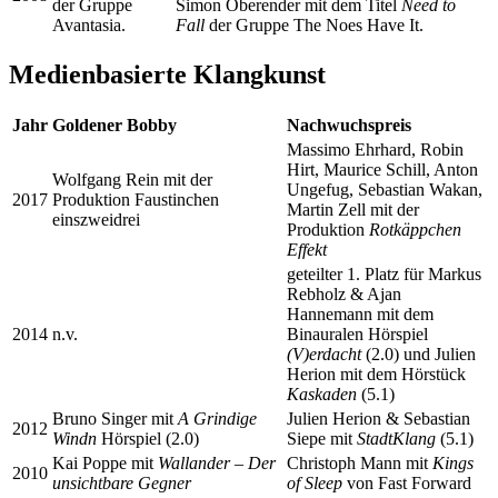
der Gruppe
Simon Oberender mit dem Titel
Need to
Avantasia.
Fall
der Gruppe The Noes Have It.
Medienbasierte Klangkunst
Jahr
Goldener Bobby
Nachwuchspreis
Massimo Ehrhard, Robin
Hirt, Maurice Schill, Anton
Wolfgang Rein mit der
Ungefug, Sebastian Wakan,
2017
Produktion Faustinchen
Martin Zell mit der
einszweidrei
Produktion
Rotkäppchen
Effekt
geteilter 1. Platz für Markus
Rebholz & Ajan
Hannemann mit dem
2014
n.v.
Binauralen Hörspiel
(V)erdacht
(2.0) und Julien
Herion mit dem Hörstück
Kaskaden
(5.1)
Bruno Singer mit
A Grindige
Julien Herion & Sebastian
2012
Windn
Hörspiel (2.0)
Siepe mit
StadtKlang
(5.1)
Kai Poppe mit
Wallander – Der
Christoph Mann mit
Kings
2010
unsichtbare Gegner
of Sleep
von Fast Forward