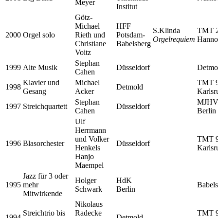
Meyer
Institut
Götz-
Michael
HFF
S.Klinda
TMT 
2000
Orgel solo
Rieth und
Potsdam-
Orgelrequiem
Hanno
Christiane
Babelsberg
Voitz
Stephan
1999
Alte Musik
Düsseldorf
Detmo
Cahen
Klavier und
Michael
TMT 9
1998
Detmold
Gesang
Acker
Karlsr
Stephan
MJH
1997
Streichquartett
Düsseldorf
Cahen
Berlin
Ulf
Herrmann
und Volker
TMT 9
1996
Blasorchester
Düsseldorf
Henkels
Karlsr
Hanjo
Maempel
Jazz für 3 oder
Holger
HdK
1995
mehr
Babels
Schwark
Berlin
Mitwirkende
Nikolaus
Streichtrio bis
Radecke
TMT 9
1994
Detmold