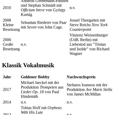
Andreas Gernemann-Paulsen
und Stephan Schmidt mit
2010
n.v.
Officium breve
von György
Kurtág
2008
Josuel Theegarten mit
Sebastian Riederer von Paar
Kleine
Steve Reichs
New York
mit
Seven
von John Cage.
Besetzung
Counterpoint
Vinzenz Weissenburger
2006
(UdK Berlin) mit
Große
n.v.
Liebestod aus "Tristan
Besetzung
und Isolde" von Richard
Wagner
Klassik Vokalmusik
Jahr
Goldener Bobby
Nachwuchspreis
Michael Jaeckel mit der
Stefanos Ioannou mit der
Produktion
Trompeten
aus
2017
Produktion
Ave Maris Stella
Lieder Op. 18
von Paul
von James McMillan
Hindemith
2014
n.v.
n.v.
Tobias Hoff mit
Orpheus
With His Lute
2012
n.v.