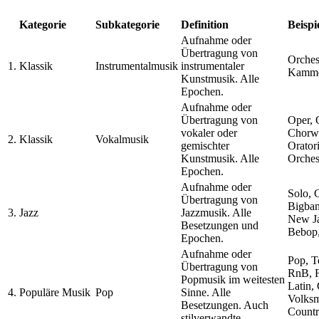
Kategorie
Subkategorie
Definition
Beispi
Aufnahme oder
Übertragung von
Orches
1.
Klassik
Instrumentalmusik
instrumentaler
Kamme
Kunstmusik. Alle
Epochen.
Aufnahme oder
Übertragung von
Oper, 
vokaler oder
Chorw
2.
Klassik
Vokalmusik
gemischter
Orator
Kunstmusik. Alle
Orches
Epochen.
Aufnahme oder
Solo, 
Übertragung von
Bigban
3.
Jazz
Jazzmusik. Alle
New Ja
Besetzungen und
Bebop,
Epochen.
Aufnahme oder
Pop, T
Übertragung von
RnB, F
Popmusik im weitesten
Latin,
4.
Populäre Musik
Pop
Sinne. Alle
Volksm
Besetzungen. Auch
Countr
stilverwandte