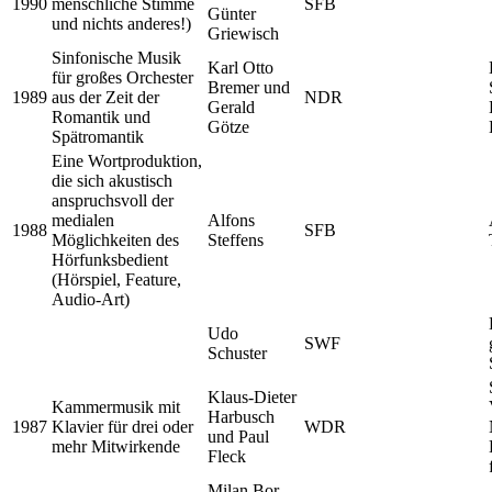
1990
menschliche Stimme
SFB
Günter
und nichts anderes!)
Griewisch
Sinfonische Musik
Karl Otto
für großes Orchester
Bremer und
1989
aus der Zeit der
NDR
Gerald
Romantik und
Götze
Spätromantik
Eine Wortproduktion,
die sich akustisch
anspruchsvoll der
medialen
Alfons
1988
SFB
Möglichkeiten des
Steffens
Hörfunksbedient
(Hörspiel, Feature,
Audio-Art)
Udo
SWF
Schuster
Klaus-Dieter
Kammermusik mit
Harbusch
1987
Klavier für drei oder
WDR
und Paul
mehr Mitwirkende
Fleck
Milan Bor,