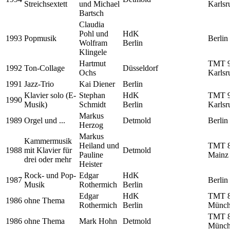
Streichsextett
und Michael
Karlsr
Bartsch
Claudia
Pohl und
HdK
1993
Popmusik
Berlin
Wolfram
Berlin
Klingele
Hartmut
TMT 9
1992
Ton-Collage
Düsseldorf
Ochs
Karlsr
1991
Jazz-Trio
Kai Diener
Berlin
Klavier solo (E-
Stephan
HdK
TMT 9
1990
Musik)
Schmidt
Berlin
Karlsr
Markus
1989
Orgel und ...
Detmold
Berlin
Herzog
Markus
Kammermusik
Heiland und
TMT 8
1988
mit Klavier für
Detmold
Pauline
Mainz
drei oder mehr
Heister
Rock- und Pop-
Edgar
HdK
1987
Berlin
Musik
Rothermich
Berlin
Edgar
HdK
TMT 8
1986
ohne Thema
Rothermich
Berlin
Münch
TMT 8
1986
ohne Thema
Mark Hohn
Detmold
Münch