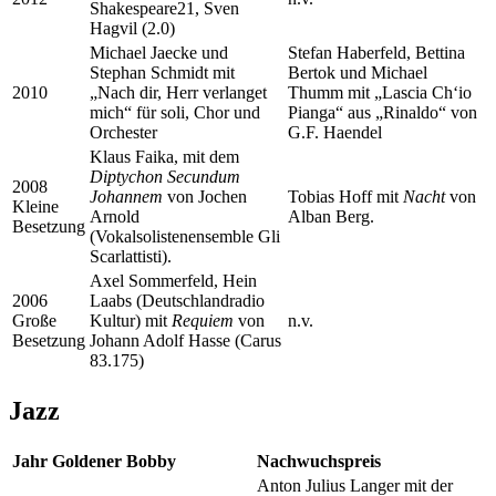
Shakespeare21, Sven
Hagvil (2.0)
Michael Jaecke und
Stefan Haberfeld, Bettina
Stephan Schmidt mit
Bertok und Michael
2010
„Nach dir, Herr verlanget
Thumm mit „Lascia Ch‘io
mich“ für soli, Chor und
Pianga“ aus „Rinaldo“ von
Orchester
G.F. Haendel
Klaus Faika, mit dem
Diptychon Secundum
2008
Johannem
von Jochen
Tobias Hoff mit
Nacht
von
Kleine
Arnold
Alban Berg.
Besetzung
(Vokalsolistenensemble Gli
Scarlattisti).
Axel Sommerfeld, Hein
2006
Laabs (Deutschlandradio
Große
Kultur) mit
Requiem
von
n.v.
Besetzung
Johann Adolf Hasse (Carus
83.175)
Jazz
Jahr
Goldener Bobby
Nachwuchspreis
Anton Julius Langer mit der