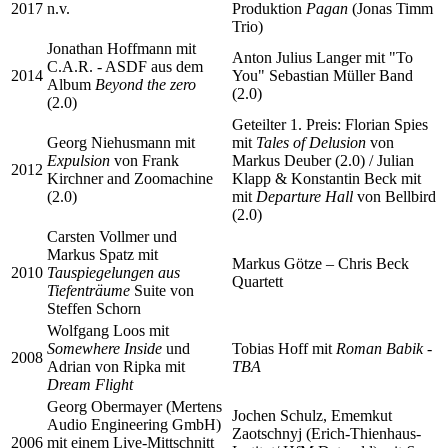
2017
n.v.
Produktion
Pagan
(Jonas Timm
Trio)
Jonathan Hoffmann mit
Anton Julius Langer mit "To
C.A.R. - ASDF aus dem
2014
You" Sebastian Müller Band
Album
Beyond the zero
(2.0)
(2.0)
Geteilter 1. Preis: Florian Spies
Georg Niehusmann mit
mit
Tales of Delusion
von
Expulsion
von Frank
Markus Deuber (2.0) / Julian
2012
Kirchner and Zoomachine
Klapp & Konstantin Beck mit
(2.0)
mit
Departure Hall
von Bellbird
(2.0)
Carsten Vollmer und
Markus Spatz mit
Markus Götze – Chris Beck
2010
Tauspiegelungen aus
Quartett
Tiefenträume
Suite von
Steffen Schorn
Wolfgang Loos mit
Somewhere Inside
und
Tobias Hoff mit
Roman Babik -
2008
Adrian von Ripka mit
TBA
Dream Flight
Georg Obermayer (Mertens
Jochen Schulz, Ememkut
Audio Engineering GmbH)
Zaotschnyj (Erich-Thienhaus-
2006
mit einem Live-Mittschnitt