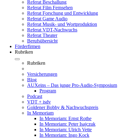
Referat Beschallung
Referat Film Fernsehen
Referat Forschung und Entwicklung
Referat Game Audio
Referat Musik- und Wortproduktion
Referat VDT-Nachwuchs
Referat Theater
Berufsübersicht
Förderfirmen
Rubriken
Rubriken
Versicherungen
Blog
AUXeins – Das junge Pro-Audio-Symposium
Program
Podcast
VDT + isdv
Goldener Bobby & Nachwuchspreis
In Memoriam
In Memoriam: Ernst Rothe
In Memoriam: Peter Isajczuk
In Memoriam: Ulrich Vette
In Memoriam: Ingo Kock