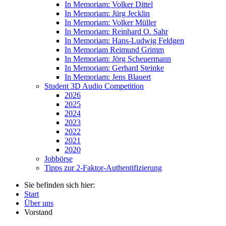
In Memoriam: Volker Dittel
In Memoriam: Jürg Jecklin
In Memoriam: Volker Müller
In Memoriam: Reinhard O. Sahr
In Memoriam: Hans-Ludwig Feldgen
In Memoriam Reimund Grimm
In Memoriam: Jörg Scheuermann
In Memoriam: Gerhard Steinke
In Memoriam: Jens Blauert
Student 3D Audio Competition
2026
2025
2024
2023
2022
2021
2020
Jobbörse
Tipps zur 2-Faktor-Authentifizierung
Sie befinden sich hier:
Start
Über uns
Vorstand