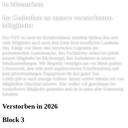
In Memoriam
Im Gedenken an unsere verstorbenen
Mitglieder
Der VDT ist zwar ein Berufsverband, trotzdem bleiben ihm sehr
viele Mitglieder auch nach dem Ende ihrer beruflichen Laufbahn
treu. Einige von ihnen sind inzwischen Legenden der
professionellen Audiobranche, ihre Fachbücher stehen bei jedem
unserer Mitglieder im Bücherregal, ihre Aufnahmen in unseren
Musiksammlungen. Wir Jüngeren verneigen uns vor ihrem großen
Lebenswerk, dem teils noch ungebrochenen Schaffensdrang und
dem jahrzehntelangen Engagement für den guten Ton.
Leider gibt es auch traurige Anlässe. Immer wieder müssen wir von
Mitgliedern Abschied nehmen. Hier wollen wir gemeinsam der
verstorbenen Mitglieder gedenken und sie in unser aller Erinnerung
behalten.
Verstorben in 2026
Block 3