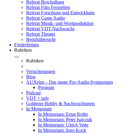
Referat Beschallung
Referat Film Fernsehen
Referat Forschung und Entwicklung
Referat Game Audio
Referat Musik- und Wortproduktion
Referat VDT-Nachwuchs
Referat Theater
Berufsübersicht
Förderfirmen
Rubriken
Rubriken
Versicherungen
Blog
AUXeins – Das junge Pro-Audio-Symposium
Program
Podcast
VDT + isdv
Goldener Bobby & Nachwuchspreis
In Memoriam
In Memoriam: Ernst Rothe
In Memoriam: Peter Isajczuk
In Memoriam: Ulrich Vette
In Memoriam: Ingo Kock