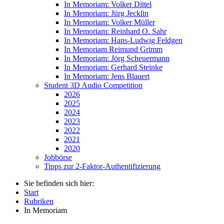
In Memoriam: Volker Dittel
In Memoriam: Jürg Jecklin
In Memoriam: Volker Müller
In Memoriam: Reinhard O. Sahr
In Memoriam: Hans-Ludwig Feldgen
In Memoriam Reimund Grimm
In Memoriam: Jörg Scheuermann
In Memoriam: Gerhard Steinke
In Memoriam: Jens Blauert
Student 3D Audio Competition
2026
2025
2024
2023
2022
2021
2020
Jobbörse
Tipps zur 2-Faktor-Authentifizierung
Sie befinden sich hier:
Start
Rubriken
In Memoriam