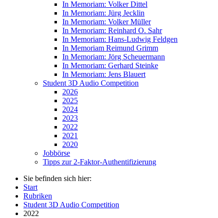
In Memoriam: Volker Dittel
In Memoriam: Jürg Jecklin
In Memoriam: Volker Müller
In Memoriam: Reinhard O. Sahr
In Memoriam: Hans-Ludwig Feldgen
In Memoriam Reimund Grimm
In Memoriam: Jörg Scheuermann
In Memoriam: Gerhard Steinke
In Memoriam: Jens Blauert
Student 3D Audio Competition
2026
2025
2024
2023
2022
2021
2020
Jobbörse
Tipps zur 2-Faktor-Authentifizierung
Sie befinden sich hier:
Start
Rubriken
Student 3D Audio Competition
2022