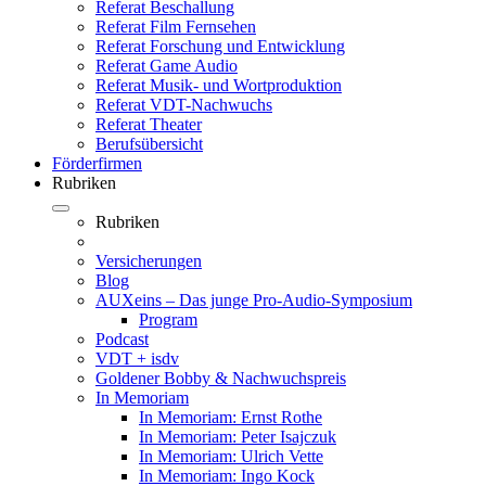
Referat Beschallung
Referat Film Fernsehen
Referat Forschung und Entwicklung
Referat Game Audio
Referat Musik- und Wortproduktion
Referat VDT-Nachwuchs
Referat Theater
Berufsübersicht
Förderfirmen
Rubriken
Rubriken
Versicherungen
Blog
AUXeins – Das junge Pro-Audio-Symposium
Program
Podcast
VDT + isdv
Goldener Bobby & Nachwuchspreis
In Memoriam
In Memoriam: Ernst Rothe
In Memoriam: Peter Isajczuk
In Memoriam: Ulrich Vette
In Memoriam: Ingo Kock