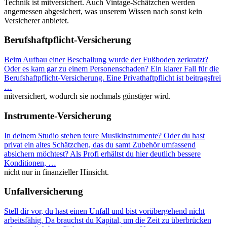
Technik ist mitversichert. Auch Vintage-Schätzchen werden
angemessen abgesichert, was unserem Wissen nach sonst kein
Versicherer anbietet.
Berufshaftpflicht-Versicherung
Beim Aufbau einer Beschallung wurde der Fußboden zerkratzt?
Oder es kam gar zu einem Personenschaden? Ein klarer Fall für die
Berufshaftpflicht-Versicherung. Eine Privathaftpflicht ist beitragsfrei
…
mitversichert, wodurch sie nochmals günstiger wird.
Instrumente-Versicherung
In deinem Studio stehen teure Musikinstrumente? Oder du hast
privat ein altes Schätzchen, das du samt Zubehör umfassend
absichern möchtest? Als Profi erhältst du hier deutlich bessere
Konditionen,
…
nicht nur in finanzieller Hinsicht.
Unfallversicherung
Stell dir vor, du hast einen Unfall und bist vorübergehend nicht
arbeitsfähig. Da brauchst du Kapital, um die Zeit zu überbrücken