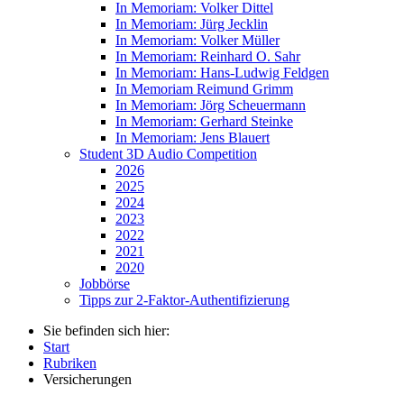
In Memoriam: Volker Dittel
In Memoriam: Jürg Jecklin
In Memoriam: Volker Müller
In Memoriam: Reinhard O. Sahr
In Memoriam: Hans-Ludwig Feldgen
In Memoriam Reimund Grimm
In Memoriam: Jörg Scheuermann
In Memoriam: Gerhard Steinke
In Memoriam: Jens Blauert
Student 3D Audio Competition
2026
2025
2024
2023
2022
2021
2020
Jobbörse
Tipps zur 2-Faktor-Authentifizierung
Sie befinden sich hier:
Start
Rubriken
Versicherungen