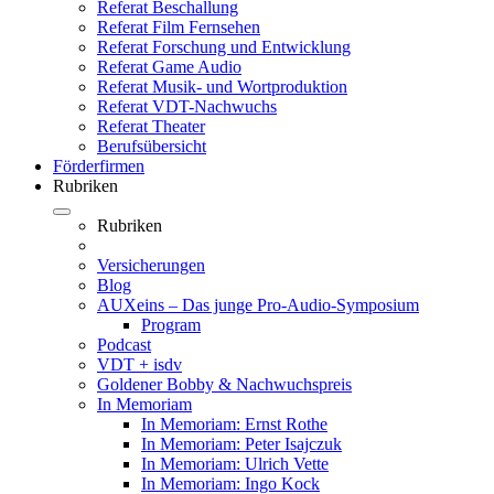
Referat Beschallung
Referat Film Fernsehen
Referat Forschung und Entwicklung
Referat Game Audio
Referat Musik- und Wortproduktion
Referat VDT-Nachwuchs
Referat Theater
Berufsübersicht
Förderfirmen
Rubriken
Rubriken
Versicherungen
Blog
AUXeins – Das junge Pro-Audio-Symposium
Program
Podcast
VDT + isdv
Goldener Bobby & Nachwuchspreis
In Memoriam
In Memoriam: Ernst Rothe
In Memoriam: Peter Isajczuk
In Memoriam: Ulrich Vette
In Memoriam: Ingo Kock