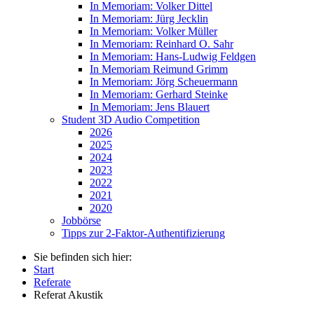
In Memoriam: Volker Dittel
In Memoriam: Jürg Jecklin
In Memoriam: Volker Müller
In Memoriam: Reinhard O. Sahr
In Memoriam: Hans-Ludwig Feldgen
In Memoriam Reimund Grimm
In Memoriam: Jörg Scheuermann
In Memoriam: Gerhard Steinke
In Memoriam: Jens Blauert
Student 3D Audio Competition
2026
2025
2024
2023
2022
2021
2020
Jobbörse
Tipps zur 2-Faktor-Authentifizierung
Sie befinden sich hier:
Start
Referate
Referat Akustik