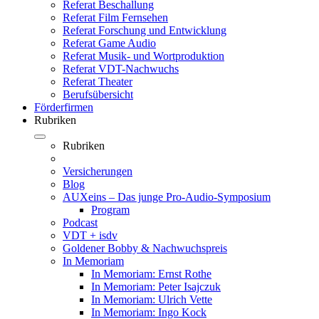
Referat Beschallung
Referat Film Fernsehen
Referat Forschung und Entwicklung
Referat Game Audio
Referat Musik- und Wortproduktion
Referat VDT-Nachwuchs
Referat Theater
Berufsübersicht
Förderfirmen
Rubriken
Rubriken
Versicherungen
Blog
AUXeins – Das junge Pro-Audio-Symposium
Program
Podcast
VDT + isdv
Goldener Bobby & Nachwuchspreis
In Memoriam
In Memoriam: Ernst Rothe
In Memoriam: Peter Isajczuk
In Memoriam: Ulrich Vette
In Memoriam: Ingo Kock