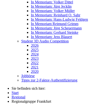
In Memoriam: Volker Dittel
In Memoriam: Jürg Jecklin
In Memoriam: Volker Müller
In Memoriam: Reinhard O. Sahr
In Memoriam: Hans-Ludwig Feldgen
In Memoriam Reimund Grimm
In Memoriam: Jörg Scheuermann
In Memoriam: Gerhard Steinke
In Memoriam: Jens Blauert
Student 3D Audio Competition
2026
2025
2024
2023
2022
2021
2020
Jobbörse
Tipps zur 2-Faktor-Authentifizierung
Sie befinden sich hier:
Start
Regional
Regionalgruppe Frankfurt