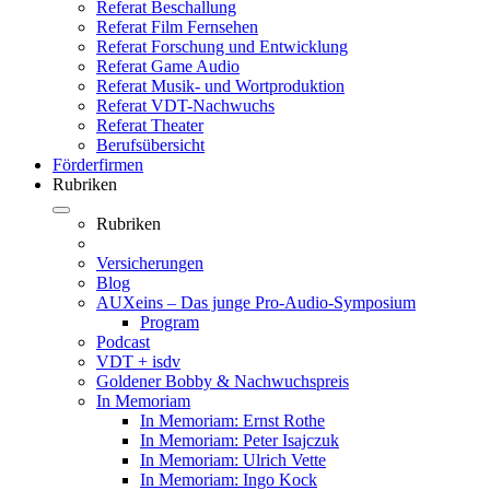
Referat Beschallung
Referat Film Fernsehen
Referat Forschung und Entwicklung
Referat Game Audio
Referat Musik- und Wortproduktion
Referat VDT-Nachwuchs
Referat Theater
Berufsübersicht
Förderfirmen
Rubriken
Rubriken
Versicherungen
Blog
AUXeins – Das junge Pro-Audio-Symposium
Program
Podcast
VDT + isdv
Goldener Bobby & Nachwuchspreis
In Memoriam
In Memoriam: Ernst Rothe
In Memoriam: Peter Isajczuk
In Memoriam: Ulrich Vette
In Memoriam: Ingo Kock