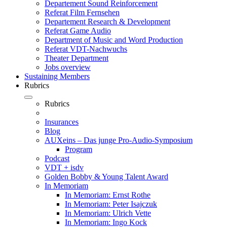
Departement Sound Reinforcement
Referat Film Fernsehen
Departement Research & Development
Referat Game Audio
Department of Music and Word Production
Referat VDT-Nachwuchs
Theater Department
Jobs overview
Sustaining Members
Rubrics
Rubrics
Insurances
Blog
AUXeins – Das junge Pro-Audio-Symposium
Program
Podcast
VDT + isdv
Golden Bobby & Young Talent Award
In Memoriam
In Memoriam: Ernst Rothe
In Memoriam: Peter Isajczuk
In Memoriam: Ulrich Vette
In Memoriam: Ingo Kock