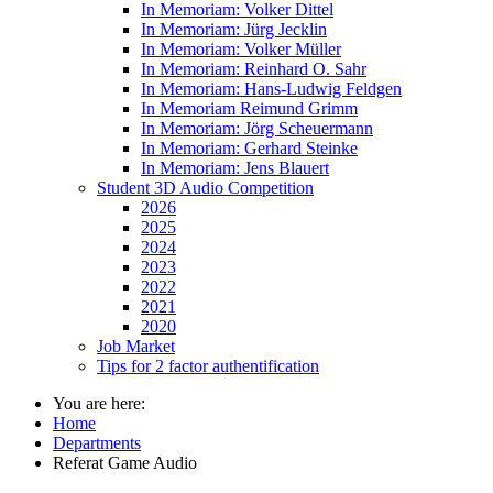
In Memoriam: Volker Dittel
In Memoriam: Jürg Jecklin
In Memoriam: Volker Müller
In Memoriam: Reinhard O. Sahr
In Memoriam: Hans-Ludwig Feldgen
In Memoriam Reimund Grimm
In Memoriam: Jörg Scheuermann
In Memoriam: Gerhard Steinke
In Memoriam: Jens Blauert
Student 3D Audio Competition
2026
2025
2024
2023
2022
2021
2020
Job Market
Tips for 2 factor authentification
You are here:
Home
Departments
Referat Game Audio