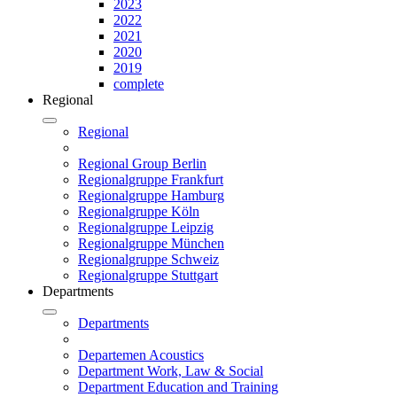
2023
2022
2021
2020
2019
complete
Regional
Regional
Regional Group Berlin
Regionalgruppe Frankfurt
Regionalgruppe Hamburg
Regionalgruppe Köln
Regionalgruppe Leipzig
Regionalgruppe München
Regionalgruppe Schweiz
Regionalgruppe Stuttgart
Departments
Departments
Departemen Acoustics
Department Work, Law & Social
Department Education and Training