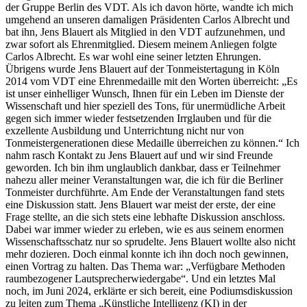
der Gruppe Berlin des VDT. Als ich davon hörte, wandte ich mich
umgehend an unseren damaligen Präsidenten Carlos Albrecht und
bat ihn, Jens Blauert als Mitglied in den VDT aufzunehmen, und
zwar sofort als Ehrenmitglied. Diesem meinem Anliegen folgte
Carlos Albrecht. Es war wohl eine seiner letzten Ehrungen.
Übrigens wurde Jens Blauert auf der Tonmeistertagung in Köln
2014 vom VDT eine Ehrenmedaille mit den Worten überreicht: „Es
ist unser einhelliger Wunsch, Ihnen für ein Leben im Dienste der
Wissenschaft und hier speziell des Tons, für unermüdliche Arbeit
gegen sich immer wieder festsetzenden Irrglauben und für die
exzellente Ausbildung und Unterrichtung nicht nur von
Tonmeistergenerationen diese Medaille überreichen zu können.“ Ich
nahm rasch Kontakt zu Jens Blauert auf und wir sind Freunde
geworden. Ich bin ihm unglaublich dankbar, dass er Teilnehmer
nahezu aller meiner Veranstaltungen war, die ich für die Berliner
Tonmeister durchführte. Am Ende der Veranstaltungen fand stets
eine Diskussion statt. Jens Blauert war meist der erste, der eine
Frage stellte, an die sich stets eine lebhafte Diskussion anschloss.
Dabei war immer wieder zu erleben, wie es aus seinem enormen
Wissenschaftsschatz nur so sprudelte. Jens Blauert wollte also nicht
mehr dozieren. Doch einmal konnte ich ihn doch noch gewinnen,
einen Vortrag zu halten. Das Thema war: „Verfügbare Methoden
raumbezogener Lautsprecherwiedergabe“. Und ein letztes Mal
noch, im Juni 2024, erklärte er sich bereit, eine Podiumsdiskussion
zu leiten zum Thema „Künstliche Intelligenz (KI) in der