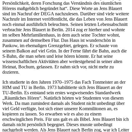
Persönlichkeit, deren Forschung das Verständnis des räumlichen
Hörens maßgeblich begründet hat“. Diese Worte an Jens Blauert
sind im Nachruf der DEGA nachzulesen. Darüber sind viele weitere
Nachrufe im Internet veröffentlicht, die das Leben von Jens Blauert
noch einmal ausführlich beleuchten. Seinen letzten Lebensabschnitt
verbrachte Jens Blauert in Berlin. 2014 zog er hierher und wohnte
im selben Mehrfamilienhaus, in dem auch seine Tochter wohnt,
zusammen auf demselben Flur. Das Haus ist wunderschön in
Pankow, im ehemaligen Grenzgebiet, gelegen. Er schaute von
seinem Balkon auf viel Grün. In der Ferne fährt die Bahn, auch die
S-Bahn, die man sehen und leise hören könnte. Er hat seine
wissenschaftlichen Aktivitäten aber weitestgehend in seiner alten
Heimat, Bochum, gelassen. Er nahm sich vor, nicht mehr zu
dozieren.
Ich studierte in den Jahren 1970–1975 das Fach Tonmeister an der
HfM und TU in Berlin. 1973 habilitierte sich Jens Blauert an der
TU-Berlin. Es entstand sein erstes wegweisendes Standardwerk
„Räumliches Hören“. Natürlich hörten wir Studenten von diesem
Werk. Da man zumindest damals als Student nicht unbedingt über
viel Geld verfügte, bot sich einer unserer Kommilitonen an, es
kopieren zu lassen. So erwarben wir es also zu einem
erschwinglichen Preis. Für uns galt es als Bibel. Jens Blauert bin ich
damals nicht persönlich begegnet. Dieses musste unbedingt
nachgeholt werden. Als Jens Blauert nach Berlin zog, war ich Leiter