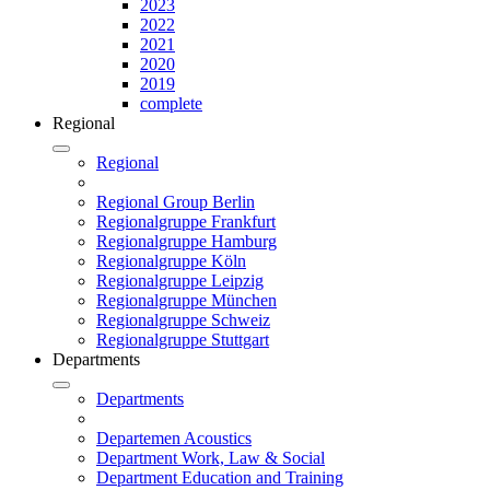
2023
2022
2021
2020
2019
complete
Regional
Regional
Regional Group Berlin
Regionalgruppe Frankfurt
Regionalgruppe Hamburg
Regionalgruppe Köln
Regionalgruppe Leipzig
Regionalgruppe München
Regionalgruppe Schweiz
Regionalgruppe Stuttgart
Departments
Departments
Departemen Acoustics
Department Work, Law & Social
Department Education and Training