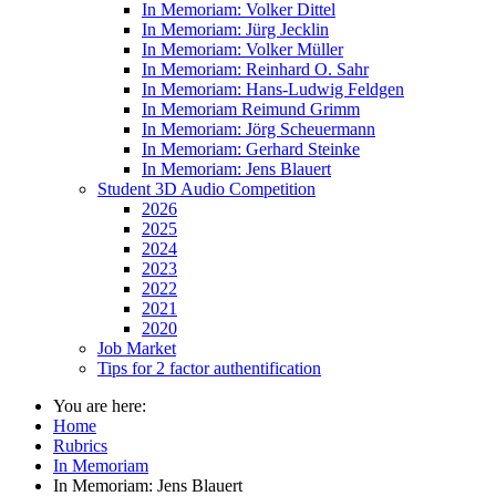
In Memoriam: Volker Dittel
In Memoriam: Jürg Jecklin
In Memoriam: Volker Müller
In Memoriam: Reinhard O. Sahr
In Memoriam: Hans-Ludwig Feldgen
In Memoriam Reimund Grimm
In Memoriam: Jörg Scheuermann
In Memoriam: Gerhard Steinke
In Memoriam: Jens Blauert
Student 3D Audio Competition
2026
2025
2024
2023
2022
2021
2020
Job Market
Tips for 2 factor authentification
You are here:
Home
Rubrics
In Memoriam
In Memoriam: Jens Blauert