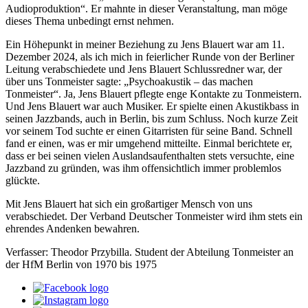
Audioproduktion“. Er mahnte in dieser Veranstaltung, man möge
dieses Thema unbedingt ernst nehmen.
Ein Höhepunkt in meiner Beziehung zu Jens Blauert war am 11.
Dezember 2024, als ich mich in feierlicher Runde von der Berliner
Leitung verabschiedete und Jens Blauert Schlussredner war, der
über uns Tonmeister sagte: „Psychoakustik – das machen
Tonmeister“. Ja, Jens Blauert pflegte enge Kontakte zu Tonmeistern.
Und Jens Blauert war auch Musiker. Er spielte einen Akustikbass in
seinen Jazzbands, auch in Berlin, bis zum Schluss. Noch kurze Zeit
vor seinem Tod suchte er einen Gitarristen für seine Band. Schnell
fand er einen, was er mir umgehend mitteilte. Einmal berichtete er,
dass er bei seinen vielen Auslandsaufenthalten stets versuchte, eine
Jazzband zu gründen, was ihm offensichtlich immer problemlos
glückte.
Mit Jens Blauert hat sich ein großartiger Mensch von uns
verabschiedet. Der Verband Deutscher Tonmeister wird ihm stets ein
ehrendes Andenken bewahren.
Verfasser: Theodor Przybilla. Student der Abteilung Tonmeister an
der HfM Berlin von 1970 bis 1975