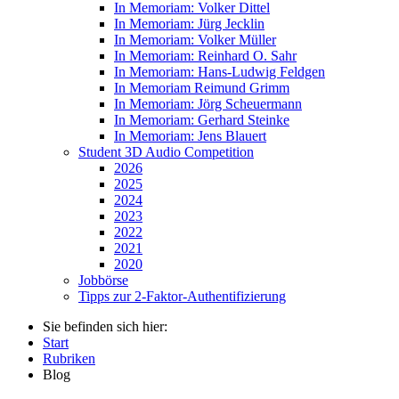
In Memoriam: Volker Dittel
In Memoriam: Jürg Jecklin
In Memoriam: Volker Müller
In Memoriam: Reinhard O. Sahr
In Memoriam: Hans-Ludwig Feldgen
In Memoriam Reimund Grimm
In Memoriam: Jörg Scheuermann
In Memoriam: Gerhard Steinke
In Memoriam: Jens Blauert
Student 3D Audio Competition
2026
2025
2024
2023
2022
2021
2020
Jobbörse
Tipps zur 2-Faktor-Authentifizierung
Sie befinden sich hier:
Start
Rubriken
Blog