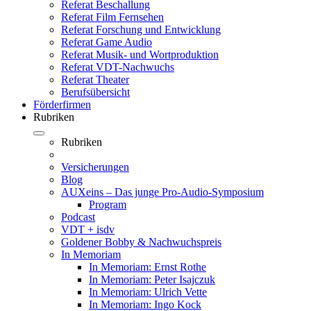
Referat Beschallung
Referat Film Fernsehen
Referat Forschung und Entwicklung
Referat Game Audio
Referat Musik- und Wortproduktion
Referat VDT-Nachwuchs
Referat Theater
Berufsübersicht
Förderfirmen
Rubriken
Rubriken
Versicherungen
Blog
AUXeins – Das junge Pro-Audio-Symposium
Program
Podcast
VDT + isdv
Goldener Bobby & Nachwuchspreis
In Memoriam
In Memoriam: Ernst Rothe
In Memoriam: Peter Isajczuk
In Memoriam: Ulrich Vette
In Memoriam: Ingo Kock