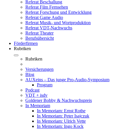
Referat Beschallung
Referat Film Fernsehen
Referat Forschung und Entwicklung
Referat Game Audio
Referat Musik- und Wortproduktion
Referat VDT-Nachwuchs
Referat Theater
Berufsübersicht
Förderfirmen
Rubriken
Rubriken
Versicherungen
Blog
AUXeins – Das junge Pro-Audio-Symposium
Program
Podcast
VDT + isdv
Goldener Bobby & Nachwuchspreis
In Memoriam
In Memoriam: Ernst Rothe
In Memoriam: Peter Isajczuk
In Memoriam: Ulrich Vette
In Memoriam: Ingo Kock