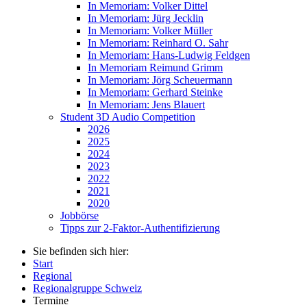
In Memoriam: Volker Dittel
In Memoriam: Jürg Jecklin
In Memoriam: Volker Müller
In Memoriam: Reinhard O. Sahr
In Memoriam: Hans-Ludwig Feldgen
In Memoriam Reimund Grimm
In Memoriam: Jörg Scheuermann
In Memoriam: Gerhard Steinke
In Memoriam: Jens Blauert
Student 3D Audio Competition
2026
2025
2024
2023
2022
2021
2020
Jobbörse
Tipps zur 2-Faktor-Authentifizierung
Sie befinden sich hier:
Start
Regional
Regionalgruppe Schweiz
Termine