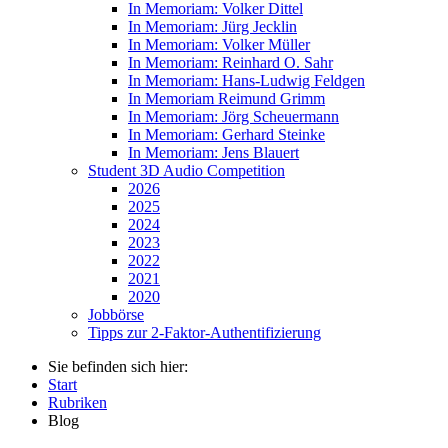
In Memoriam: Volker Dittel
In Memoriam: Jürg Jecklin
In Memoriam: Volker Müller
In Memoriam: Reinhard O. Sahr
In Memoriam: Hans-Ludwig Feldgen
In Memoriam Reimund Grimm
In Memoriam: Jörg Scheuermann
In Memoriam: Gerhard Steinke
In Memoriam: Jens Blauert
Student 3D Audio Competition
2026
2025
2024
2023
2022
2021
2020
Jobbörse
Tipps zur 2-Faktor-Authentifizierung
Sie befinden sich hier:
Start
Rubriken
Blog