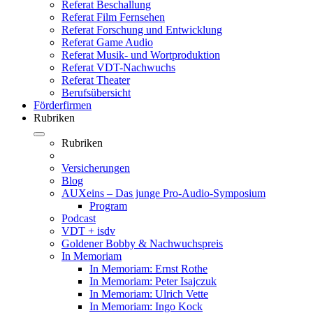
Referat Beschallung
Referat Film Fernsehen
Referat Forschung und Entwicklung
Referat Game Audio
Referat Musik- und Wortproduktion
Referat VDT-Nachwuchs
Referat Theater
Berufsübersicht
Förderfirmen
Rubriken
Rubriken
Versicherungen
Blog
AUXeins – Das junge Pro-Audio-Symposium
Program
Podcast
VDT + isdv
Goldener Bobby & Nachwuchspreis
In Memoriam
In Memoriam: Ernst Rothe
In Memoriam: Peter Isajczuk
In Memoriam: Ulrich Vette
In Memoriam: Ingo Kock